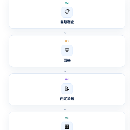
02
📋
書類審査
⌄
03
💬
面接
⌄
04
📝
内定通知
⌄
05
🏢