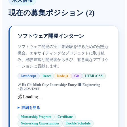
求人情報
現在の募集ポジション
(
2
)
ソフトウェア開発インターン
ソフトウェア開発の実世界経験を得るための完璧な
機会。エキサイティングなプロジェクトに取り組
み、経験豊富な開発者から学び、有意義なアプリケ
ーションに貢献します。
JavaScript
React
Node.js
Git
HTML/CSS
📍
Ho Chi Minh City
•
Internship
•
Entry
• 🏢
Engineering
• ⏰
2025/12/15
💰 Loading...
詳細を見る
Mentorship Program
Certificate
Networking Opportunities
Flexible Schedule