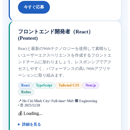
今すぐ応募
フロントエンド開発者（React）
(Pentest)
Reactと最新のWebテクノロジーを使用して素晴らし
いユーザーエクスペリエンスを作成するフロントエ
ンドチームに加わりましょう。レスポンシブでアク
セスしやすく、パフォーマンスの高いWebアプリケ
ーションに取り組みます。
React
TypeScript
Tailwind CSS
Next.js
Redux
📍
Ho Chi Minh City
•
Full-time
•
Mid
• 🏢
Engineering
• ⏰
2025/12/20
💰 Loading...
詳細を見る