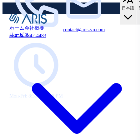
中
存
で
の
日本語
す！
お
新
客
規・
様
ホーム
会社概要
contact@aris-vn.com
10%
既
サービス
+84 28 3842-4483
OFF！
存
の
お
客
様
向
け
に
10%
Mon-Fri: 8:30AM-5:30PM
割
引
を
ご
提
供
し