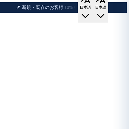
施
提
🎉 新規・既存のお客様 10% OFF！
日本語
日本語