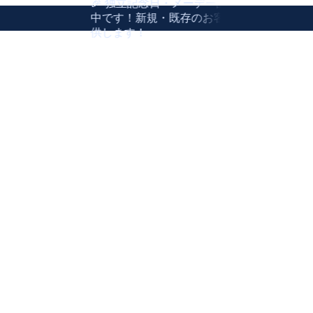
🎉 独立記念日・メーデー記念キャンペーンを実
中です！新規・既存のお客様向けに10%割引をご
供します！