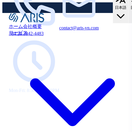
中
存
で
の
日本語
す！
お
新
客
規・
様
ホーム
会社概要
contact@aris-vn.com
10%
既
サービス
+84 28 3842-4483
OFF！
存
の
お
客
様
向
け
に
10%
Mon-Fri: 8:30AM-5:30PM
割
引
を
ご
提
供
し