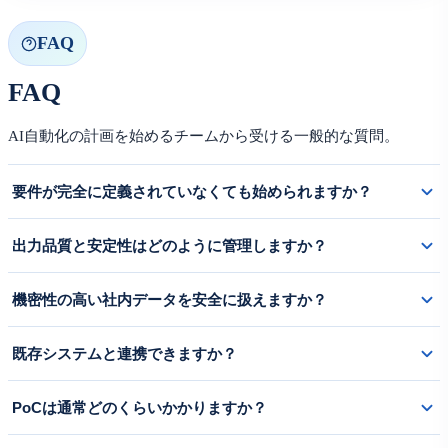
FAQ
FAQ
AI自動化の計画を始めるチームから受ける一般的な質問。
要件が完全に定義されていなくても始められますか？
はい。ビジネス課題・KPI仮定・運用制約から始め、PoCを通じて
出力品質と安定性はどのように管理しますか？
オプションを検証します。
初期段階から評価基準・テストシナリオ・再現性チェック・人手確
機密性の高い社内データを安全に扱えますか？
認フォールバックパスを定義します。
はい。マスキング・保持ポリシー・送信境界・アクセス制御・監査
既存システムと連携できますか？
ログ・使用量可視化をソリューションに組み込みます。
はい。API・DB・社内ツール・ワークフローエンジン・管理インタ
PoCは通常どのくらいかかりますか？
ーフェースを必要に応じて設計します。
集中したPoCは通常2〜4週間で、評価と次ステップの推奨事項が含